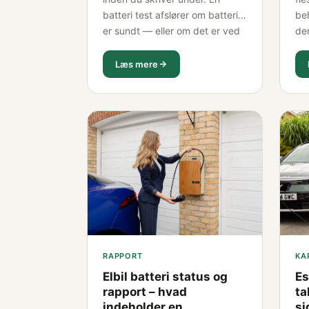
batteri test afslører om batteriet
beh
er sundt — eller om det er ved
de
at give op. Vi gennemgår hvad
hva
testen måler, hvad den koster,
hvi
Læs mere
og hvorfor du ikke bør hoppe
og 
over den.
fo
RAPPORT
KA
Elbil batteri status og
Es
rapport – hvad
ta
indeholder en
si