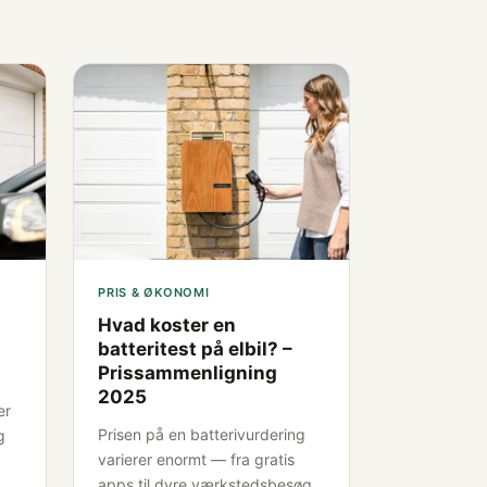
PRIS & ØKONOMI
Hvad koster en
batteritest på elbil? –
Prissammenligning
2025
er
Prisen på en batterivurdering
g
varierer enormt — fra gratis
apps til dyre værkstedsbesøg.