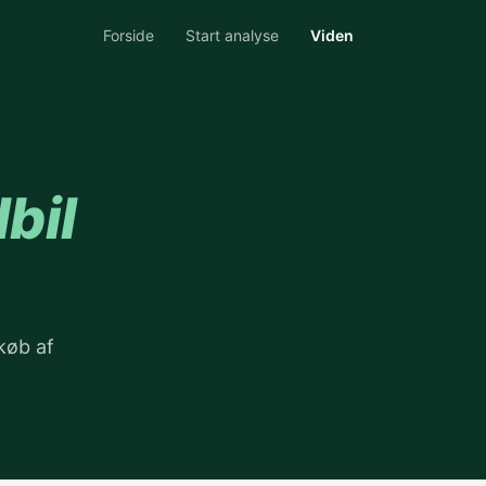
Forside
Start analyse
Viden
lbil
køb af