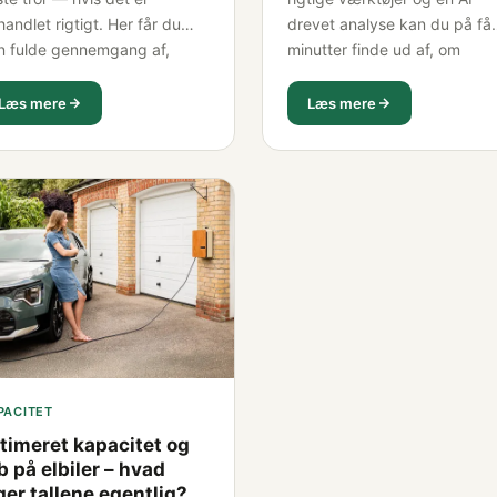
andlet rigtigt. Her får du
drevet analyse kan du på få
n fulde gennemgang af,
minutter finde ud af, om
d der påvirker levetiden,
batteriet er i god stand — ell
lke mærker klarer sig bedst,
om det er ved at tabe
Læs mere
Læs mere
hvad du selv kan gøre for at
kapacitet. Vi viser dig præci
rlænge den.
hvordan.
PACITET
timeret kapacitet og
b på elbiler – hvad
ger tallene egentlig?