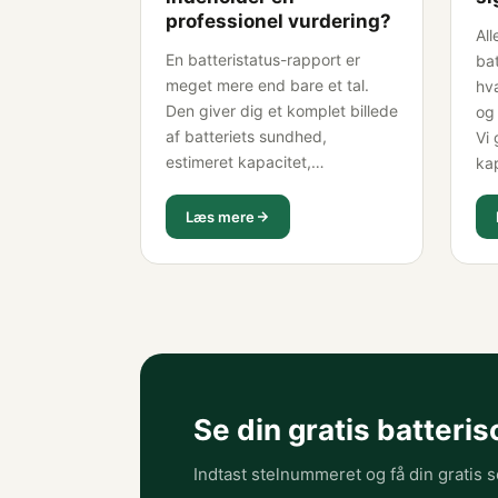
professionel vurdering?
All
En batteristatus-rapport er
bat
meget mere end bare et tal.
hv
Den giver dig et komplet billede
og
af batteriets sundhed,
Vi
estimeret kapacitet,
ka
cellebalance og estimeret
der
restlevetid. Vi forklarer hvad de
kla
Læs mere
enkelte målinger betyder — og
bør
hvordan du bruger rapporten til
sæ
at forhandle en bedre pris.
Se din gratis batteris
Indtast stelnummeret og få din gratis 