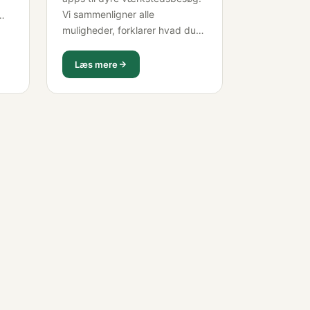
Vi sammenligner alle
muligheder, forklarer hvad du
faktisk får for pengene, og
er
afslører hvilken løsning der
Læs mere
giver mest værdi når du
s
overvejer at købe brugt elbil.