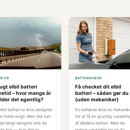
VETID
BATTERICHECK
ugt elbil batteri
Få checket dit elbil
vetid – hvor mange år
batteri – sådan gør du
lder det egentlig?
(uden mekaniker)
elbil batteri er ikke designet
Du behøver ikke en mekanik
 at holde evigt. Men det kan
for at få en grundig vurderin
lde langt længere end de
af elbilens batteri. Med de
ste tror — hvis det er
rigtige værktøjer og en AI-