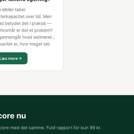
e elbiler taber
terkapacitet over tid. Men
ad betyder det i praksis —
 hvornår er det et problem?
 gennemgår hvad estimeret
pacitet er, hvor meget tab
 er normalt, hvilke modeller
rer sig bedst, og hvornår du
Læs mere
 kræve et prisafslag fra
lgeren.
core nu
score med det samme. Fuld rapport for kun 99 kr.