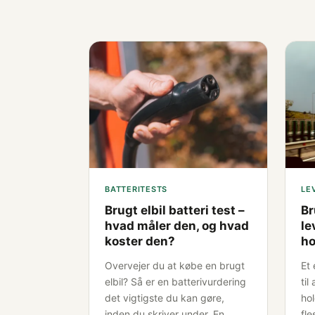
BATTERITESTS
LE
Brugt elbil batteri test –
Br
hvad måler den, og hvad
le
koster den?
ho
Overvejer du at købe en brugt
Et 
elbil? Så er en batterivurdering
til
det vigtigste du kan gøre,
ho
inden du skriver under. En
fle