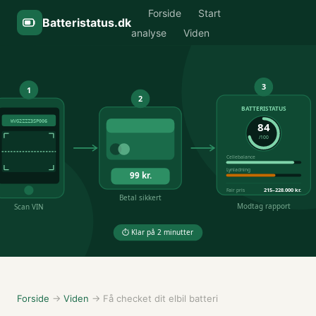
Forside
Start
Batteristatus.dk
analyse
Viden
Forside
→
Viden
→ Få checket dit elbil batteri