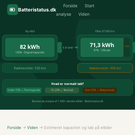
Forside
Start
Batteristatus.dk
analyse
Viden
Forside
→
Viden
→ Estimeret kapacitet og tab på elbiler