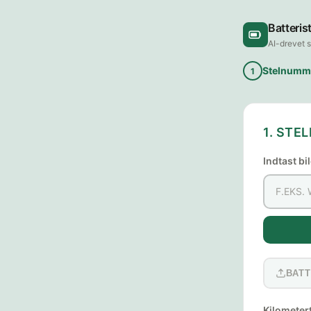
Batteris
AI-drevet s
Stelnumm
1
1. ST
Indtast b
BATT
Kilometer