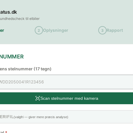
tatus.dk
undhedscheck til elbiler
er
Oplysninger
Rapport
2
3
ELNUMMER
ilens stelnummer (17 tegn)
Scan stelnummer med kamera
ERIFIL
(valgfri — giver mere præcis analyse)
tal
*