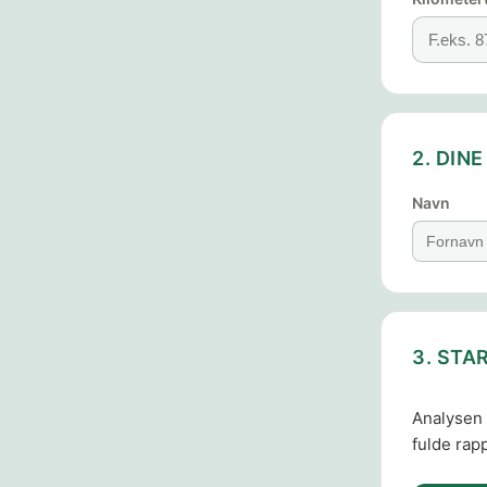
2. DIN
Navn
3. STA
Analysen 
fulde rapp